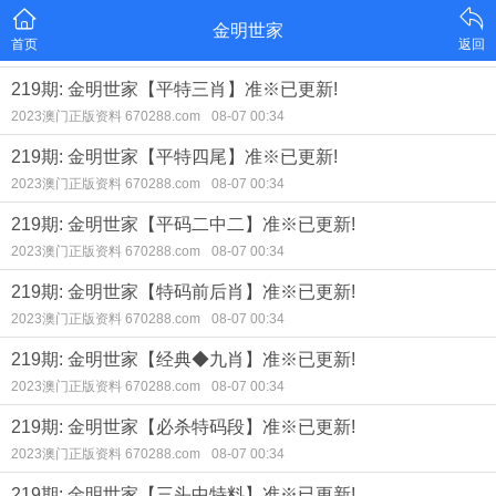
金明世家
首页
返回
219期: 金明世家【平特三肖】准※已更新!
2023澳门正版资料 670288.com
08-07 00:34
219期: 金明世家【平特四尾】准※已更新!
2023澳门正版资料 670288.com
08-07 00:34
219期: 金明世家【平码二中二】准※已更新!
2023澳门正版资料 670288.com
08-07 00:34
219期: 金明世家【特码前后肖】准※已更新!
2023澳门正版资料 670288.com
08-07 00:34
219期: 金明世家【经典◆九肖】准※已更新!
2023澳门正版资料 670288.com
08-07 00:34
219期: 金明世家【必杀特码段】准※已更新!
2023澳门正版资料 670288.com
08-07 00:34
219期: 金明世家【三头中特料】准※已更新!