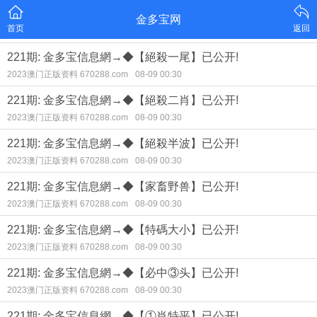
金多宝网
首页
返回
221期: 金多宝信息網→◆【絕殺一尾】已公开!
2023澳门正版资料 670288.com
08-09 00:30
221期: 金多宝信息網→◆【絕殺二肖】已公开!
2023澳门正版资料 670288.com
08-09 00:30
221期: 金多宝信息網→◆【絕殺半波】已公开!
2023澳门正版资料 670288.com
08-09 00:30
221期: 金多宝信息網→◆【家畜野兽】已公开!
2023澳门正版资料 670288.com
08-09 00:30
221期: 金多宝信息網→◆【特碼大小】已公开!
2023澳门正版资料 670288.com
08-09 00:30
221期: 金多宝信息網→◆【必中③头】已公开!
2023澳门正版资料 670288.com
08-09 00:30
221期: 金多宝信息網→◆【①肖特平】已公开!