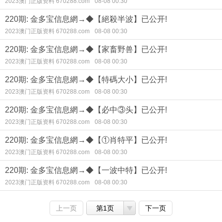
2023澳门正版资料 670288.com
08-08 00:30
220期: 金多宝信息網→◆【絕殺半波】已公开!
2023澳门正版资料 670288.com
08-08 00:30
220期: 金多宝信息網→◆【家畜野兽】已公开!
2023澳门正版资料 670288.com
08-08 00:30
220期: 金多宝信息網→◆【特碼大小】已公开!
2023澳门正版资料 670288.com
08-08 00:30
220期: 金多宝信息網→◆【必中③头】已公开!
2023澳门正版资料 670288.com
08-08 00:30
220期: 金多宝信息網→◆【①肖特平】已公开!
2023澳门正版资料 670288.com
08-08 00:30
220期: 金多宝信息網→◆【一波中特】已公开!
2023澳门正版资料 670288.com
08-08 00:30
上一页
第1页
下一页