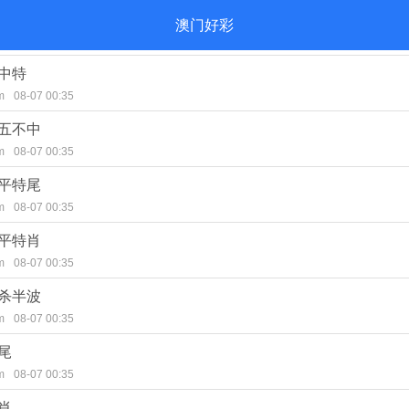
澳门好彩
肖中特
m
08-07 00:35
特五不中
m
08-07 00:35
创平特尾
m
08-07 00:35
创平特肖
m
08-07 00:35
创杀半波
m
08-07 00:35
二尾
m
08-07 00:35
二肖