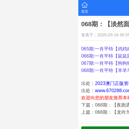
首页
068期：【淡然
发表于：2025-03-16 00:55
065期:一肖平特【鸡鸡
066期:一肖平特【鼠鼠
067期:一肖平特【狗狗
068期:一肖平特【羊羊
出处：
2023澳门正版
出处：
www.670288.co
欢迎向您的朋友推荐本
下篇：068期：【夜跑
上篇：068期：【龙吟