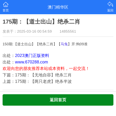
澳门精华区
首页
返回
175期：【道士出山】绝杀二肖
发表于：2025-03-16 00:54:59
14855561
150期:【道士出山】【绝杀二肖】【
马兔
】开:狗09准
出处：
2023澳门正版资料
出处：
www.670288.com
欢迎向您的朋友推荐本站或本资料，一起交流！
下篇：175期：【无地自容】绝杀三肖
上篇：175期：【两只老虎】绝杀半波
返回首页